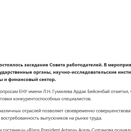
остоялось заседание Совета работодателей. В мероприя
ударственные органы, научно-исследовательские инсти
ы и финансовый сектор.
опросам ЕНУ имени Л.Н. Гумилева Ардак Бейсенбай отметил, 
товки конкурентоспособных специалистов.
й различных отраслей позволяет своевременно совершенствов
востребованность выпускников на рынке труда.
гостиницы «Rixos President Astana» Асель Султанова поднял