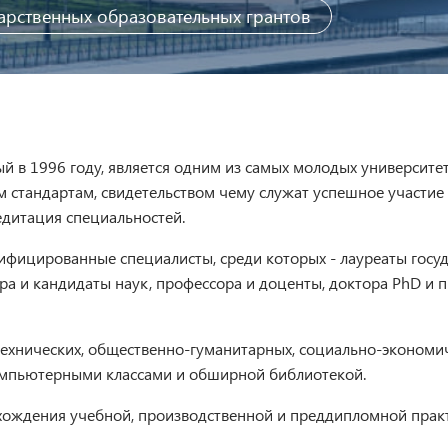
арственных образовательных грантов
 в 1996 году, является одним из самых молодых университет
 стандартам, свидетельством чему служат успешное участие 
едитация специальностей.
фицированные специалисты, среди которых - лауреаты госуд
ора и кандидаты наук, профессора и доценты, доктора PhD и
технических, общественно-гуманитарных, социально-экономич
мпьютерными классами и обширной библиотекой.
хождения учебной, производственной и преддипломной практи