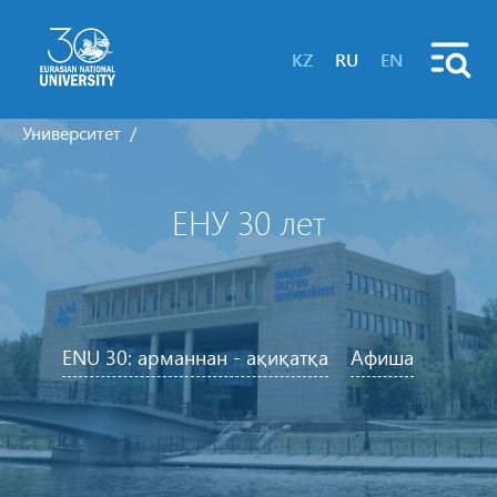
KZ
RU
EN
Университет
ЕНУ 30 лет
ENU 30: арманнан - ақиқатқа
Афиша