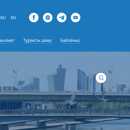
RU
EN
-қызмет
Тұрақты даму
Байланыс