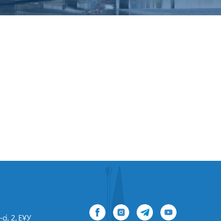
сі, 2, ЕҰУ