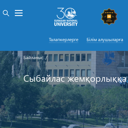
Талапкерлерге
Білім алушыларға
Байланыс
Сыбайлас жемқорлыққа 