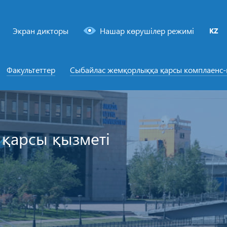
Экран дикторы
Нашар көрушілер режимі
KZ
Факультеттер
Сыбайлас жемқорлыққа қарсы комплаенс
қарсы қызметі