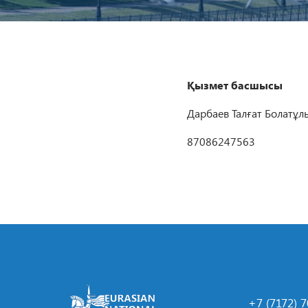
Қызмет басшысы
Дарбаев Талғат Болатұл
87086247563
+7 (7172) 