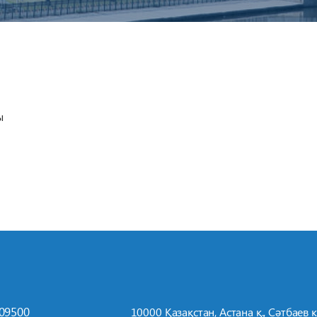
ы
709500
10000 Қазақстан, Астана қ., Сәтбаев к-