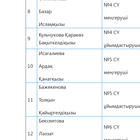
№4 СҮ
8
Базар
меңгеруші
Исламқызы
№4 СҮ
Кульчукова Қаракөз
9
Бақыткелдіқызы
ұйымдастырушы
Исагалиева
№5 СҮ
10
Ардақ
меңгеруші
Қанатқызы
Бажекенова
№5 СҮ
11
Толқын
ұйымдастырушы
Қайыргелдіқызы
Бексеитова
№6 СҮ
12
Ләззат
меңгеруші