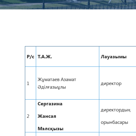
Р/с
Т.А.Ж.
Лауазымы
Жұматаев Азамат
1
директор
Әділғазыұлы
Сергазина
директордың
2
Жансая
орынбасары
Мэлсқызы