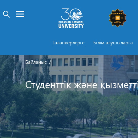
Талапкерлерге
Білім алушыларға
Байланыс
Студенттік және қызметт