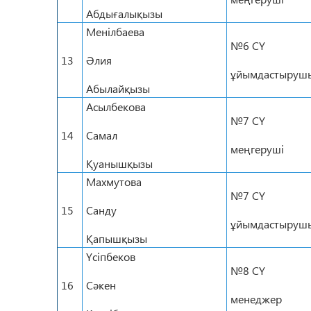
Абдығалықызы
Менілбаева
№6 СҮ
13
Әлия
ұйымдастырушы
Абылайқызы
Асылбекова
№7 СҮ
14
Самал
меңгеруші
Қуанышқызы
Махмутова
№7 СҮ
15
Санду
ұйымдастырушы
Қапышқызы
Үсіпбеков
№8 СҮ
16
Сәкен
менеджер