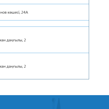
анов көшесі, 24А
хан даңғылы, 2
хан даңғылы, 2