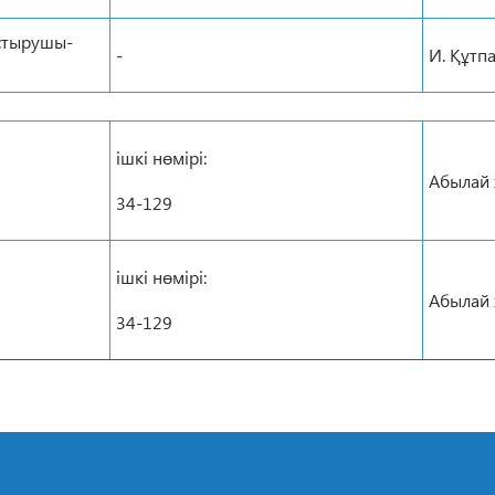
стырушы-
-
И. Құтп
ішкі нөмірі:
Абылай 
34-129
ішкі нөмірі:
Абылай 
34-129