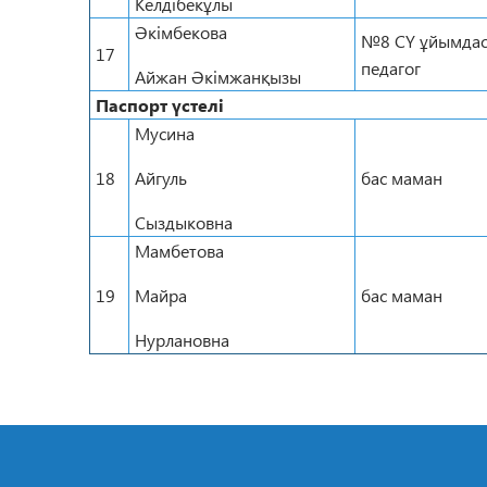
Келдібекұлы
Әкімбекова
№8 СҮ ұйымда
17
педагог
Айжан Әкімжанқызы
Паспорт үстелі
Мусина
18
Айгуль
бас маман
Сыздыковна
Мамбетова
19
Майра
бас маман
Нурлановна