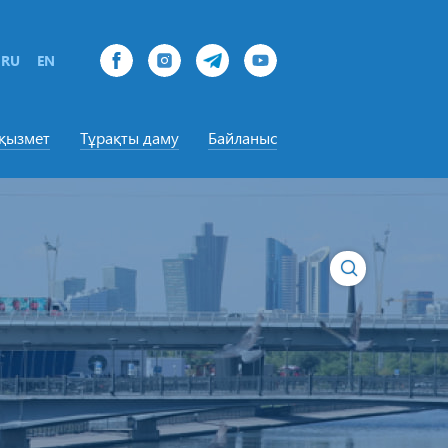
RU
EN
-қызмет
Тұрақты даму
Байланыс