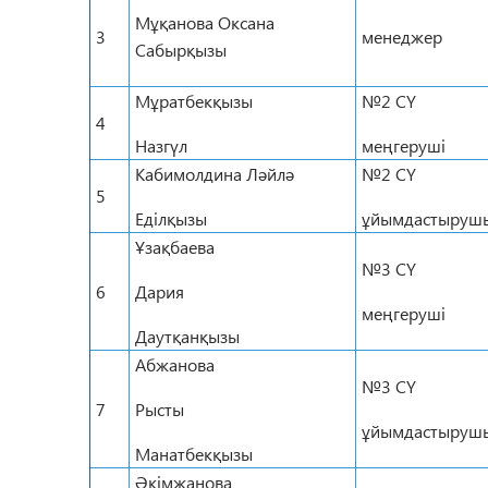
Мұқанова Оксана
3
менеджер
Сабырқызы
Мұратбекқызы
№2 СҮ
4
Назгүл
меңгеруші
Кабимолдина Ләйлә
№2 СҮ
5
Еділқызы
ұйымдастырушы
Ұзақбаева
№3 СҮ
6
Дария
меңгеруші
Даутқанқызы
Абжанова
№3 СҮ
7
Рысты
ұйымдастырушы
Манатбекқызы
Әкімжанова