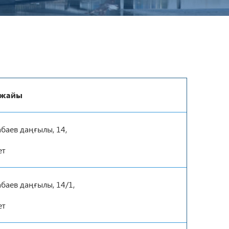
-жайы
баев даңғылы, 14,
ет
баев даңғылы, 14/1,
ет