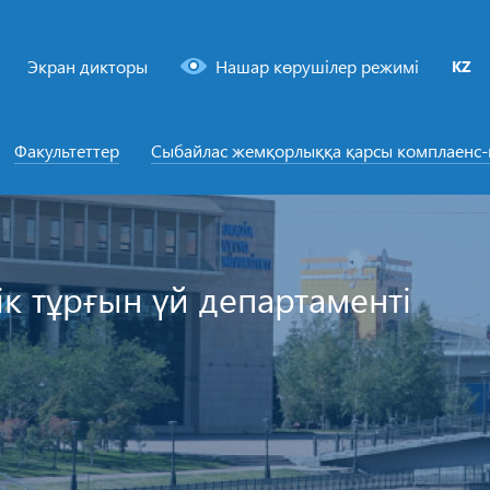
Экран дикторы
Нашар көрушілер режимі
KZ
Факультеттер
Сыбайлас жемқорлыққа қарсы комплаенс
ік тұрғын үй департаменті