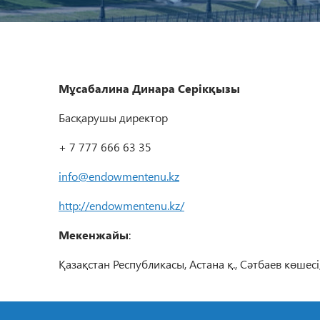
Мұсабалина Динара Серікқызы
Басқарушы директор
+ 7 777 666 63 35
info@endowmentenu.kz
http://endowmentenu.kz/
Мекенжайы
:
Қазақстан Республикасы, Астана қ., Сәтбаев көшесі