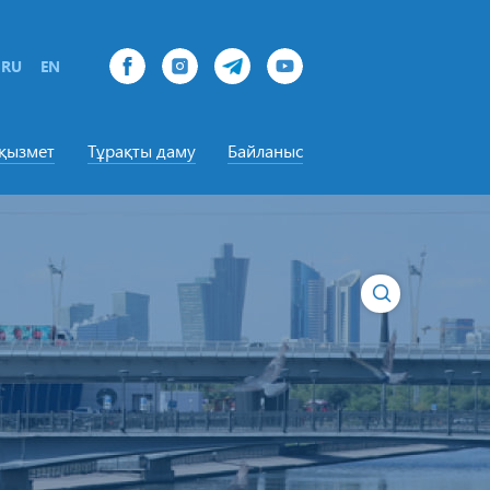
RU
EN
-қызмет
Тұрақты даму
Байланыс