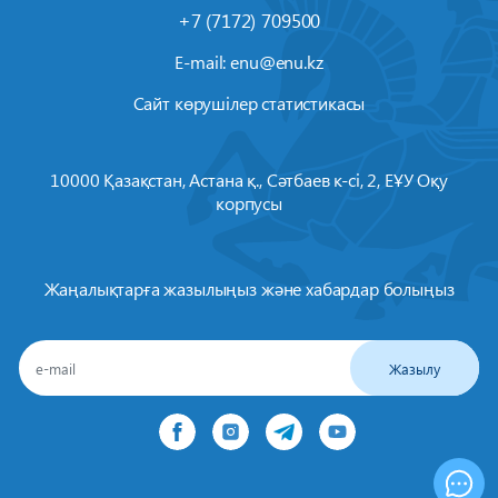
+7 (7172) 709500
E-mail:
enu@enu.kz
Сайт көрушілер статистикасы
10000 Қазақстан, Астана қ., Сәтбаев к-сі, 2, ЕҰУ Оқу
корпусы
Жаңалықтарға жазылыңыз және хабардар болыңыз
Жазылу