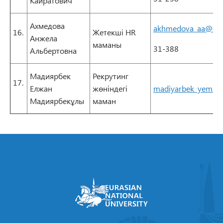
Кайратович
Ахмедова
akhmedova_aa@enu
16.
Жетекші HR
Анжела
маманы
31-388
Альбертовна
Мадиярбек
Рекрутинг
17.
Елжан
жөніндегі
madiyarbek_yem@e
Мадиярбекұлы
маман