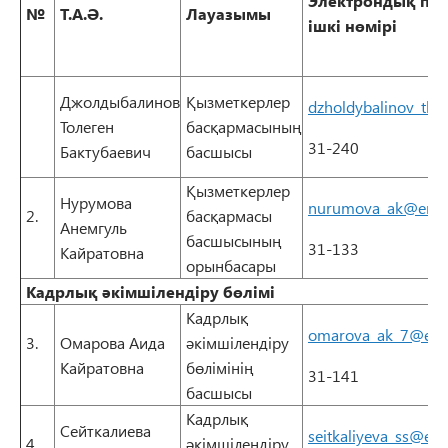
Электрондық по
№
Т.А.Ә.
Лауазымы
ішкі
нөмір
і
Джолдыбалинов
Қызметкерлер
dzholdybalinov_tb@
Толеген
басқармасының
31-240
Бактубаевич
басшысы
Қызметкерлер
Нурумова
nurumova_ak@enu.
2.
басқармасы
Анемгуль
басшысының
31-133
Кайратовна
орынбасары
Кадрлық әкімшілендіру
бөлімі
Кадрлық
omarova_ak_7@enu
3.
Омарова Аида
әкімшілендіру
Кайратовна
бөлімінің
31-141
басшысы
Кадрлық
Сейткалиева
seitkaliyeva_ss@enu
4.
әкімшілендіру