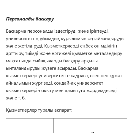
Персоналды басқару
Басқарма персоналды іздестіруді және іріктеуді,
университеттің ұйымдық құрылымын оңтайландыруды
және жетілдіруді, Қызметкерлерді еңбек өнімділігін
арттыру, тиімді және нәтижелі қызметке ынталандыру
мақсатында сыйақыларды басқару арқылы
ынталандыруды жүзеге асырады. Басқарма
қызметкерлері университетте кадрлық есеп пен құжат
айналымын жүргізеді, сондай-ақ университет
қызметкерлерін оқыту мен дамытуға жәрдемдеседі
және т. б.
Қызметкерлер туралы ақпарат: