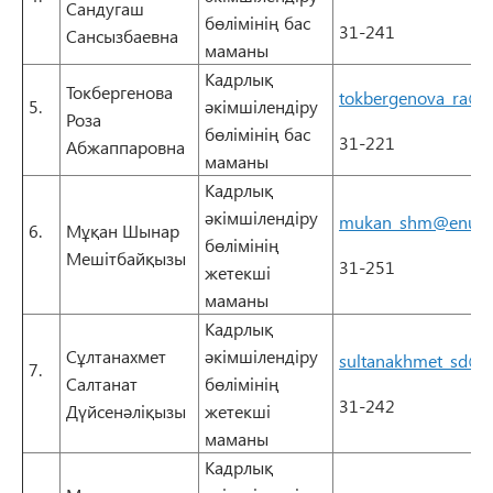
Сандугаш
бөлімінің бас
31-241
Сансызбаевна
маманы
Кадрлық
Токбергенова
tokbergenova_ra@e
5.
әкімшілендіру
Роза
бөлімінің бас
31-221
Абжаппаровна
маманы
Кадрлық
әкімшілендіру
mukan_shm@enu.k
6.
Мұқан Шынар
бөлімінің
Мешітбайқызы
31-251
жетекші
маманы
Кадрлық
Сұлтанахмет
әкімшілендіру
sultanakhmet_sd@e
7.
Салтанат
бөлімінің
31-242
Дүйсенәліқызы
жетекші
маманы
Кадрлық