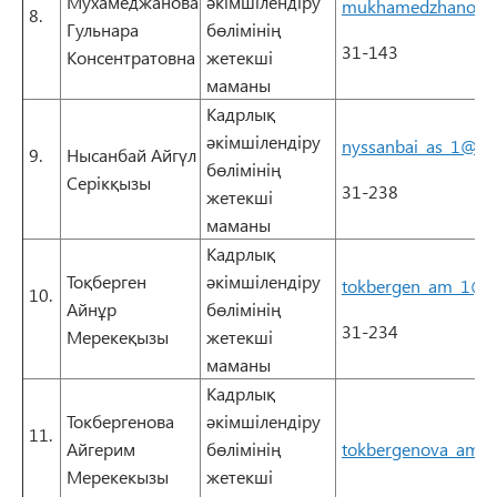
Мухамеджанова
әкімшілендіру
mukhamedzhanova
8.
Гульнара
бөлімінің
31-143
Консентратовна
жетекші
маманы
Кадрлық
әкімшілендіру
nyssanbai_as_1@en
9.
Нысанбай Айгүл
бөлімінің
Серікқызы
31-238
жетекші
маманы
Кадрлық
Тоқберген
әкімшілендіру
tokbergen_am_1@e
10.
Айнұр
бөлімінің
31-234
Мерекеқызы
жетекші
маманы
Кадрлық
Токбергенова
әкімшілендіру
11.
Айгерим
бөлімінің
tokbergenova_am_
Мерекекызы
жетекші