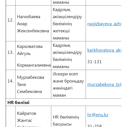
маманы
Кадрлық
Нагизбаева
әкімшілендіру
12.
Анар
бөлімінің
nagizbayeva_azh@e
Жексенбековна
жетекші
маманы
Кадрлық
Карховатова
karkhovatova_ak@e
13.
әкімшілендіру
Айгуль
бөлімінің
31-131
Кормангалиевна
маманы
Әскери есеп
Мурзабекова
14.
және броньдау
Тана
murzabekova_ts@en
жөніндегі
Сембековна
маман
HR бөлімі
Кайратов
hr@enu.kz
HR бөлімінің
Жантас
басшысы
31-258