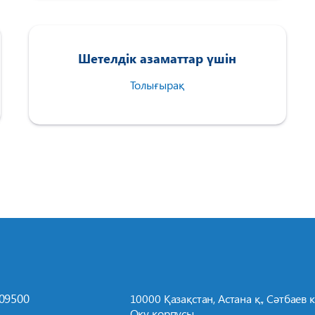
Шетелдік азаматтар үшін
Толығырақ
709500
10000 Қазақстан, Астана қ., Сәтбаев к-
Оқу корпусы