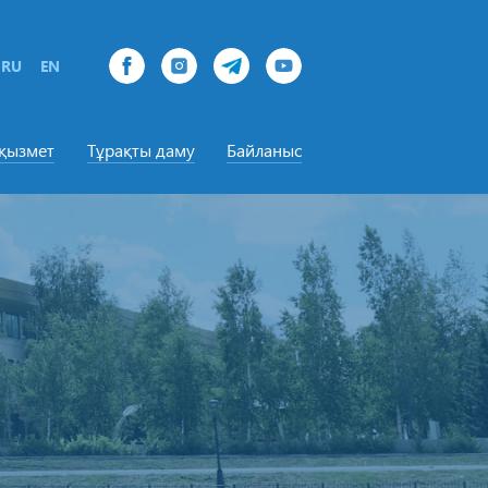
RU
EN
-қызмет
Тұрақты даму
Байланыс