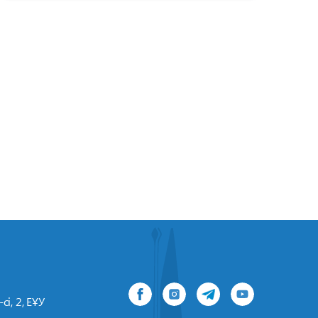
сі, 2, ЕҰУ