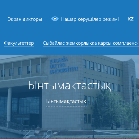
Экран дикторы
Нашар көрушілер режимі
KZ
Факультеттер
Сыбайлас жемқорлыққа қарсы комплаенс
Ынтымақтастық
Ынтымақтастық