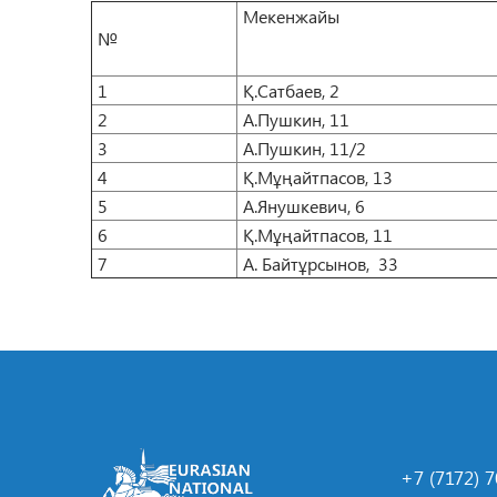
Мекенжайы
№
1
Қ.Сатбаев, 2
2
А.Пушкин, 11
3
А.Пушкин, 11/2
4
Қ.Мұңайтпасов, 13
5
А.Янушкевич, 6
6
Қ.Мұңайтпасов, 11
7
А. Байтұрсынов, 33
+7 (7172) 