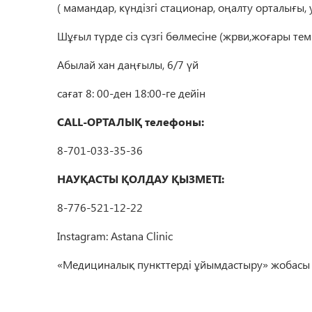
( мамандар, күндізгі стационар, оңалту орталығы, 
Шұғыл түрде сіз сүзгі бөлмесіне (жрви,жоғары темп
Абылай хан даңғылы, 6/7 үй
сағат 8: 00-ден 18:00-ге дейін
CALL-ОРТАЛЫҚ телефоны:
8-701-033-35-36
НАУҚАСТЫ ҚОЛДАУ ҚЫЗМЕТІ:
8-776-521-12-22
Instagram: Astana Clinic
«Медициналық
пункттерді
ұйымдастыру»
жобасы