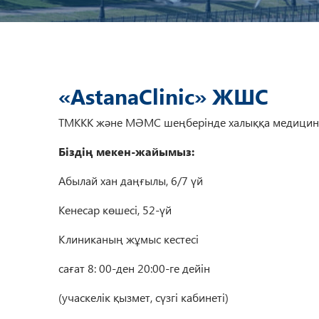
«AstanaClinic» ЖШС
ТМККК және МӘМС шеңберінде халыққа медицина
Біздің мекен-жайымыз:
Абылай хан даңғылы, 6/7 үй
Кенесар көшесі, 52-үй
Клиниканың жұмыс кестесі
сағат 8: 00-ден 20:00-ге дейін
(учаскелік қызмет, сүзгі кабинеті)