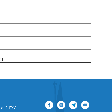
т
С1
сі, 2, ЕҰУ