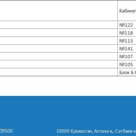
Кабине
№122
№118
№113
№141
№107
№105
Блок Б 
709500
10000 Қазақстан, Астана қ., Сәтбаев к-