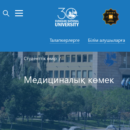
Талапкерлерге
Білім алушыларға
Студенттік өмір
Медициналық көмек