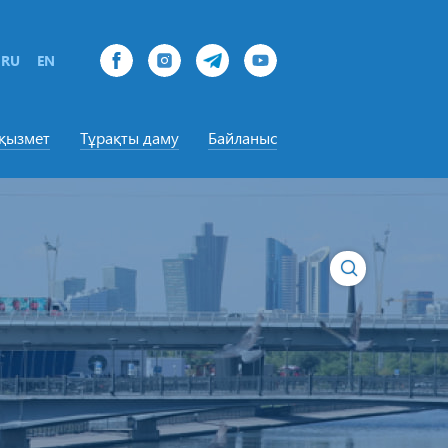
RU
EN
-қызмет
Тұрақты даму
Байланыс