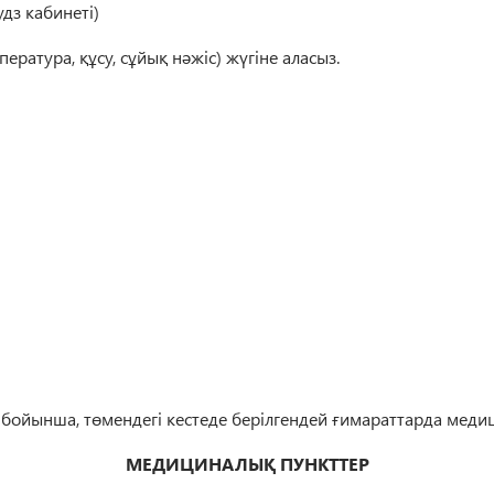
удз кабинеті)
ература, құсу, сұйық нәжіс) жүгіне аласыз.
бойынша,
төмендегі кестеде берілгендей ғимараттарда мед
МЕДИЦИНАЛЫҚ ПУНКТТЕР