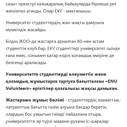
сазы» оркестрі халықаралық байқауларда бірнеше рет
жеңімпаз атанды. Олар ЕҰУ - мақтанышы.
Университет студенттердің жан-жақты дамуына
мүмкіндік жасайды.
Біздің ЖОО-да жастарға арналған 80-нен астам
студенттік клуб бар. ЕҰУ студенттері университет ішінде
ғана емес, сонымен қатар елдің қоғамдық өміріне де
белсенді араласады.
Университетте студенттерді әлеуметтік және
қоғамдық жұмыстарға тартуға бағытталған «ENU
Volunteers» еріктілер қозғалысы жақсы дамыған.
Жастармен жұмыс бөлімі
- студенттердің азаматтық-
патриоттық бағытта тәлім алуына бағдар беретін,
олардың бос уақытын тиімді пайдалана отыра,
университетте әр түрлі мәдени-рухани іс-шаралар