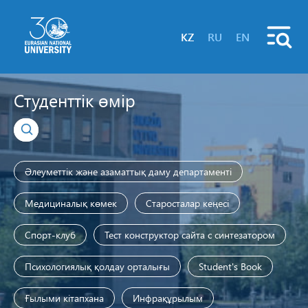
KZ
RU
EN
Студенттік өмір
Әлеуметтік және азаматтық даму департаменті
Медициналық көмек
Старосталар кеңесі
Спорт-клуб
Тест конструктор сайта с синтезатором
Психологиялық қолдау орталығы
Student's Book
Ғылыми кітапхана
Инфрақұрылым