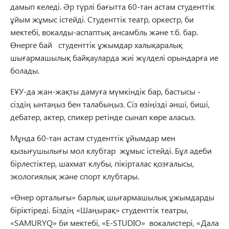
дамып келеді. Әр түрлі бағытта 60-тан астам студенттік
ұйым жұмыс істейді. Студенттік театр, оркестр, би
мектебі, вокалды-аспаптық ансамбль және т.б. бар.
Өнерге бай студенттік ұжымдар халықаралық
шығармашылық байқауларда жиі жүлделі орындарға ие
болады.
ЕҰУ-да жан-жақты дамуға мүмкіндік бар, бастысы -
сіздің ынтаңыз бен талабыңыз. Сіз өзіңізді әнші, биші,
дебатер, актер, спикер ретінде сынап көре аласыз.
Мұнда 60-тан астам студенттік ұйымдар мен
қызығушылығы мол клубтар жұмыс істейді. Бұл әдеби
бірлестіктер, шахмат клубы, пікірталас қозғалысы,
экологиялық және спорт клубтары.
«Өнер орталығы» барлық шығармашылық ұжымдарды
біріктіреді. Біздің «Шаңырақ» студенттік театры,
«SAMURYQ» би мектебі, «E-STUDIO» вокалистері, «Дала