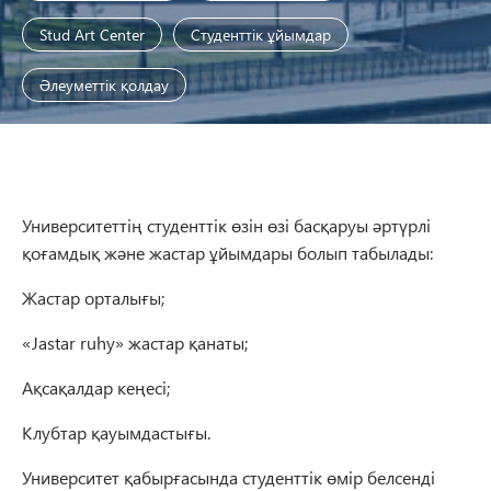
Stud Art Center
Студенттік ұйымдар
Әлеуметтік қолдау
Университеттің студенттік өзін өзі басқаруы әртүрлі
қоғамдық және жастар ұйымдары болып табылады:
Жастар орталығы;
«Jastar ruhy» жастар қанаты;
Ақсақалдар кеңесі;
Клубтар қауымдастығы.
Университет қабырғасында студенттік өмір белсенді