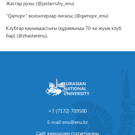
Жастар рухы; (@jastarruhy_enu)
”Qamqor” волонтерлар лигасы; (@qamqor_enu)
Клубтар қауымдастығы (құрамында 70-ке жуық клуб
бар) (@zhastarenu).
+7 (7172) 709500
E-mail:
enu@enu.kz
Сайт көрушілер статистикасы