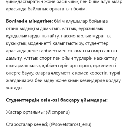
ұйымдастыратын және басшылық пен білім алушылар
арасында байланыс орнататын бөлім.
Бөлімнің міндетіне:
білім алушылар бойында
отаншылдықты дамытып, ұлттық, еуразиялық
құндылықтарды нығайту, пассионарлық мұратты,
құқықтық мәдениетті қалыптыстыру, студенттер
арасында дене тәрбиесі мен саламатты өмір салтын
дамыту, ұлттық спорт пен ойын түрлерін насихаттау,
шығармашылық қабілеттерін арттырып, өркениетті
өнерге баулу, оларға әлеуметтік көмек көрсетіп, түрлі
жағдайларға бейімдеу және қиын кезеңдерде қолдау
жатады.
Студенттердің өзін-өзі басқару ұйымдары:
Жастар орталығы; (@cmpenu)
Старосталар кеңесі; (@sovetstarost_enu)